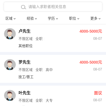
在校学生工作经验
本科
行政后勤
建筑装潢
确定
区域
经验
学历
职位
更多
三年以上工作经验
硕士
销售岗位
教师
卢先生
4000-5000元
四年以上工作经验
博士
文员
护士
08-07
不限区域
全职
五年以上工作经验
财务会计
传单派发
其他职位
十年以上工作经验
超市零售
促销导购
罗先生
4000-5000元
网络IT
保健按摩
08-07
不限区域
全职
高中
技工/普工
快递员
前台接待
收银员
技术员/工程师
叶先生
面议
08-07
水电/机修
部门经理
不限区域
全职
大专