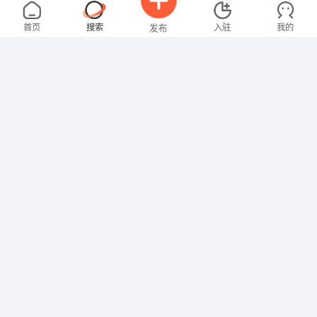
林先生
面议
07-31
不限区域
全职
首页
搜索
入驻
我的
发布
技工/普工
男先生
4000-5000元
07-29
不限区域
全职
高中
招聘信息
求职简历
营业员
叶女士
4000-5000元
07-29
不限区域
全职
技工/普工
卢女士
3000-4000元
07-28
不限区域
全职
大专