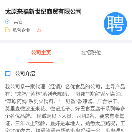
太原来福新世纪商贸有限公司
其它
私营企业
公司主页
在招职位
公司介绍
我公司系一家代理（经销）名优食品的公司，主导产品
有：“来福”“紫林”系列老陈醋、 “厨邦”“美家”系列酱油、
“草原阿妈”系列火锅料、“一见香”香辣酱、广合饼干、
莫里森微波玉米花、徽记瓜子、好巴食豆腐干系列等多
个名优品牌。 现诚聘以下人员：司机2名，要求有准驾
证，三年以上驾龄，最好是本地人，熟悉太原路况，工
资2000左右。精通流通市场的业务经理一名，业务员5